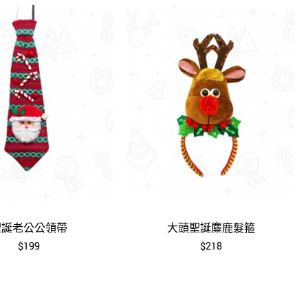
聖誕老公公領帶
大頭聖誕麋鹿髮箍
$199
$218