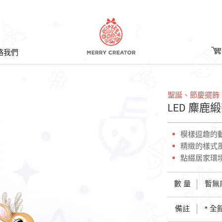
絡我們
聖誕、節慶擺飾
LED 麋鹿
模樣逗趣的
精緻的樣式
點綴居家環
數 量
暫無
備註
* 