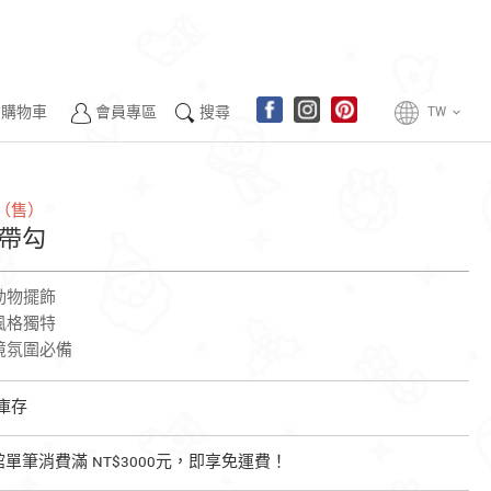
購物車
會員專區
搜尋
TW
keyboard_arrow_down
（售）
緞帶勾
動物擺飾
風格獨特
境氛圍必備
庫存
全館單筆消費滿 NT$3000元，即享免運費！