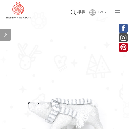
搜尋
TW
keyboard_arrow_down