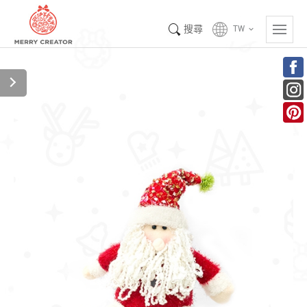
搜尋
TW
keyboard_arrow_down