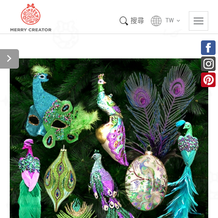
搜尋
TW
keyboard_arrow_down