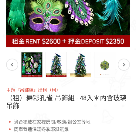
主題『吊飾組』出租（租）
（租）舞彩孔雀 吊飾組 - 48入＊內含玻璃
吊飾
適合擺放在家裡房間/客廳/辦公室等地
簡單營造溫暖冬季耶誕氣氛