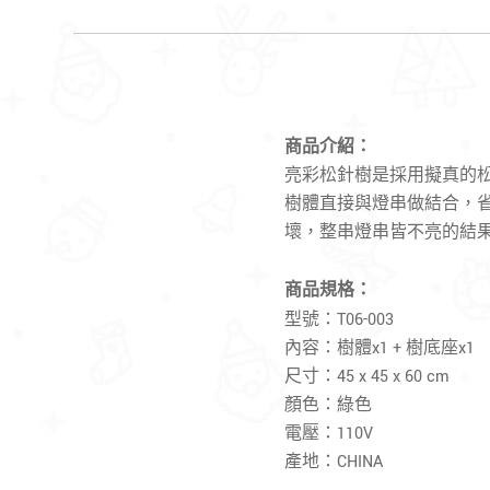
商品介紹
：
亮彩松針樹是採用擬真的
樹體直接與燈串做結合，
壞，整串燈串皆不亮的結
商品規格：
型號：T06-003
內容：樹體x1 + 樹底座x1
尺寸：45 x 45 x 60 cm
顏色：綠色
電壓：110V
產地：CHINA