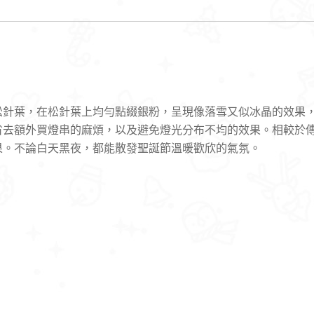
松針葉，在松針葉上均勻點綴銀粉，呈現像落雪又似冰晶的效果
省去額外買燈串的麻煩，以及避免燈光分布不均的效果。相較於
果。不論白天黑夜，都能散發聖誕節溫暖歡欣的氣氛。