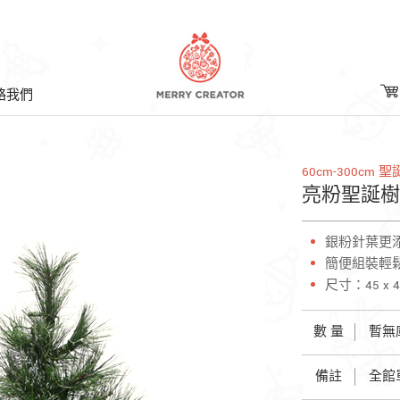
絡我們
60cm-300c
亮粉聖誕樹 -
銀粉針葉更
簡便組裝輕
尺寸：45 x 4
數 量
暫無
備註
全館