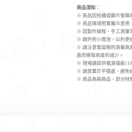
商品須知
：
※
商
品因拍攝或顯示螢幕
※ 商品情境照實屬示意
※ 因製作過程、手工測量
※ 額外附小燈泡，以利更
※ 請注意聖誕樹的測量
直而導致高度的減少。
※ 現場請提供電源插座11
※
請放置於平穩處，避免
※ 商品為裝飾品，部分材