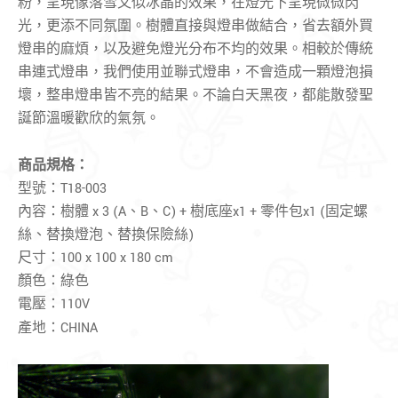
粉，呈現像落雪又似冰晶的效果，在燈光下呈現微微閃
光，更添不同氛圍。
樹體直接與燈串做結合，
省去額外買
燈串的麻煩，以及
避免燈光分布不均的效果。相較於傳統
串連式燈串，我們使用並聯式燈串，
不會造成一顆燈泡損
壞，整串燈串皆不亮的結果。
不論白天黑夜，都能散發聖
誕節溫暖歡欣的氣氛。
商品規格
：
型號：T18-003
內容：樹體 x 3 (A、B、C) + 樹底座x1 + 零件包x1 (固定螺
絲、替換燈泡、替換保險絲)
尺寸：100 x 100 x 180 cm
顏色：綠色
電壓：110V
產地：CHINA