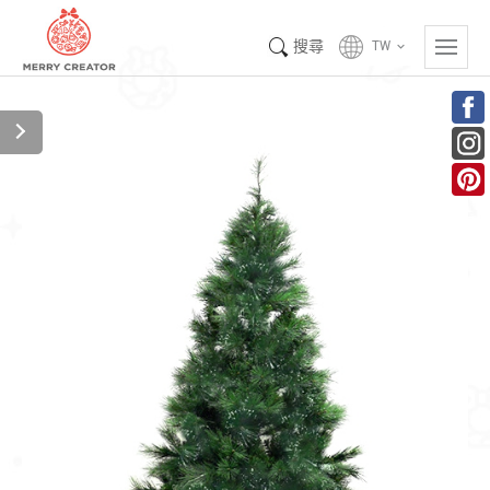
搜尋
TW
keyboard_arrow_down