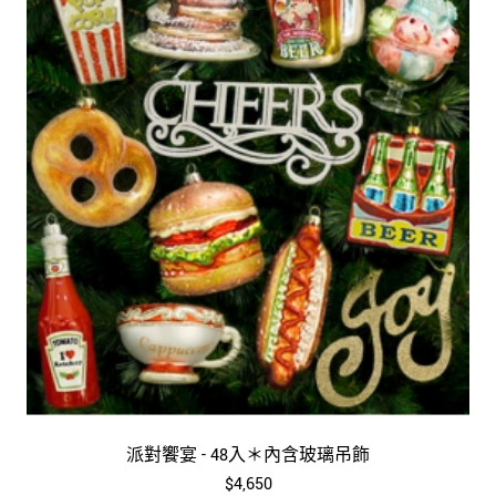
派對饗宴 - 48入＊內含玻璃吊飾
$4,650