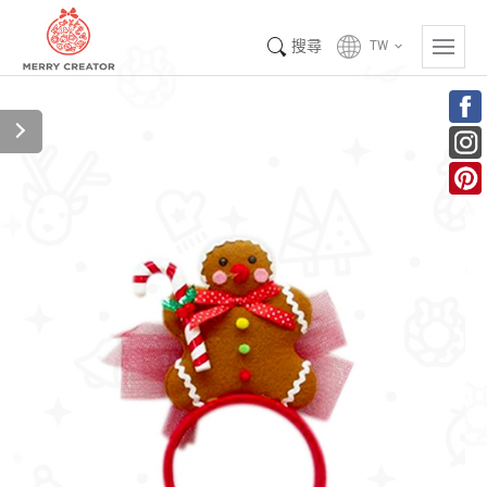
搜尋
TW
keyboard_arrow_down